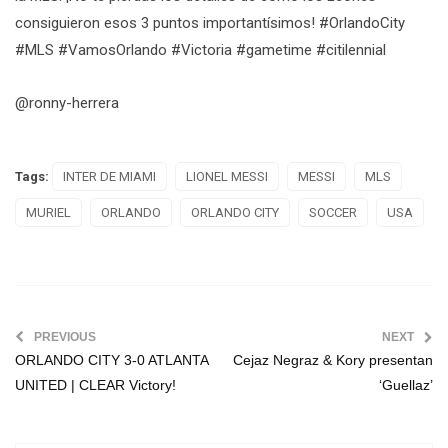
consiguieron esos 3 puntos importantísimos! #OrlandoCity
#MLS #VamosOrlando #Victoria #gametime #citilennial
@ronny-herrera
Tags:
INTER DE MIAMI
LIONEL MESSI
MESSI
MLS
MURIEL
ORLANDO
ORLANDO CITY
SOCCER
USA
PREVIOUS
NEXT
ORLANDO CITY 3-0 ATLANTA
Cejaz Negraz & Kory presentan
UNITED | CLEAR Victory!
‘Guellaz’