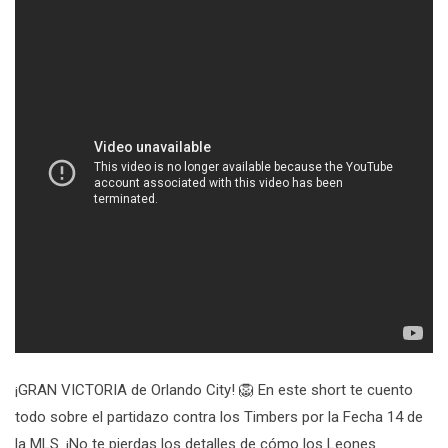
¡GRAN VICTORIA de Orlando City! 🦁 En este short te cuento
todo sobre el partidazo contra los Timbers por la Fecha 14 de
la MLS. ¡No te pierdas los detalles de cómo los Leones