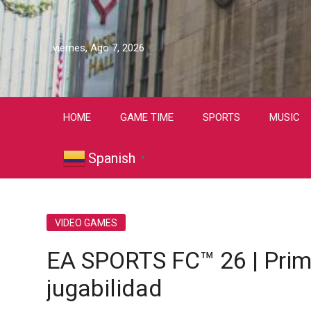
viernes, Ago 7, 2026
HOME
GAME TIME
SPORTS
MUSIC
Spanish
▼
VIDEO GAMES
EA SPORTS FC™ 26 | Prime
jugabilidad