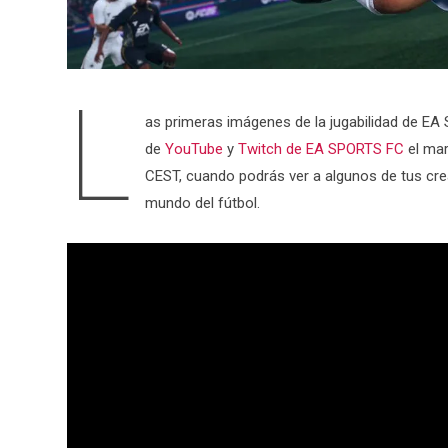
L
as primeras imágenes de la jugabilidad de EA 
de
YouTube
y
Twitch de EA SPORTS FC
el mar
CEST, cuando podrás ver a algunos de tus crea
mundo del fútbol.