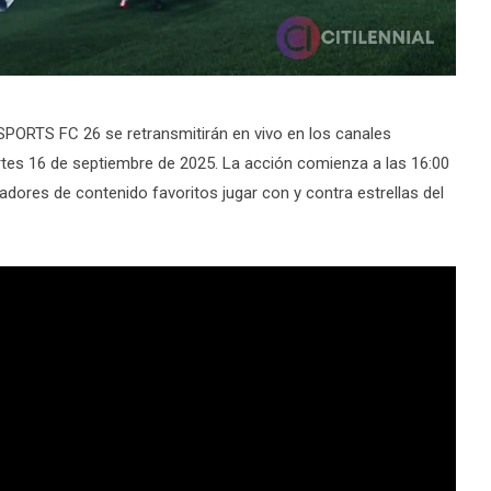
SPORTS FC 26 se retransmitirán en vivo en los canales
tes 16 de septiembre de 2025. La acción comienza a las 16:00
dores de contenido favoritos jugar con y contra estrellas del