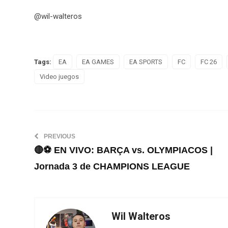
@wil-walteros
Tags:
EA
EA GAMES
EA SPORTS
FC
FC 26
Video juegos
PREVIOUS
🔴⚽ EN VIVO: BARÇA vs. OLYMPIACOS |
Jornada 3 de CHAMPIONS LEAGUE
Wil Walteros