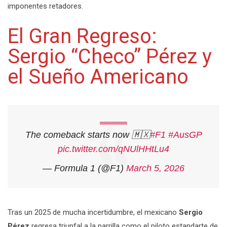
imponentes retadores.
El Gran Regreso:
Sergio “Checo” Pérez y
el Sueño Americano
The comeback starts now 🇲🇽
#F1
#AusGP
pic.twitter.com/qNUlHHtLu4
— Formula 1 (@F1)
March 5, 2026
Tras un 2025 de mucha incertidumbre, el mexicano
Sergio
Pérez
regresa triunfal a la parrilla como el piloto estandarte de