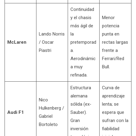
Continuidad
y el chasis
Menor
más ágil de
potencia
Lando Norris
la
punta en
McLaren
/ Oscar
pretemporad
rectas largas
Piastri
a.
frente a
Aerodinámic
Ferrari/Red
a muy
Bull.
refinada.
Estructura
Curva de
alemana
aprendizaje
Nico
sólida (ex-
lenta; se
Hulkenberg /
Audi F1
Sauber).
espera que
Gabriel
Gran
sufran con la
Bortoleto
inversión
fiabilidad