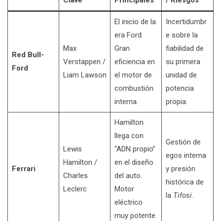
Clave
Principales
/ Riesgos
El inicio de la
Incertidumbr
era Ford.
e sobre la
Max
Gran
fiabilidad de
Red Bull-
Verstappen /
eficiencia en
su primera
Ford
Liam Lawson
el motor de
unidad de
combustión
potencia
interna.
propia.
Hamilton
llega con
Gestión de
Lewis
“ADN propio”
egos interna
Hamilton /
en el diseño
Ferrari
y presión
Charles
del auto.
histórica de
Leclerc
Motor
la
Tifosi
.
eléctrico
muy potente.