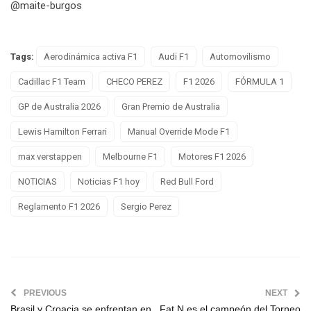
@maite-burgos
Tags:
Aerodinámica activa F1
Audi F1
Automovilismo
Cadillac F1 Team
CHECO PEREZ
F1 2026
FÓRMULA 1
GP de Australia 2026
Gran Premio de Australia
Lewis Hamilton Ferrari
Manual Override Mode F1
max verstappen
Melbourne F1
Motores F1 2026
NOTICIAS
Noticias F1 hoy
Red Bull Ford
Reglamento F1 2026
Sergio Perez
PREVIOUS
NEXT
Brasil y Croacia se enfrentan en
Fat N es el campeón del Torneo