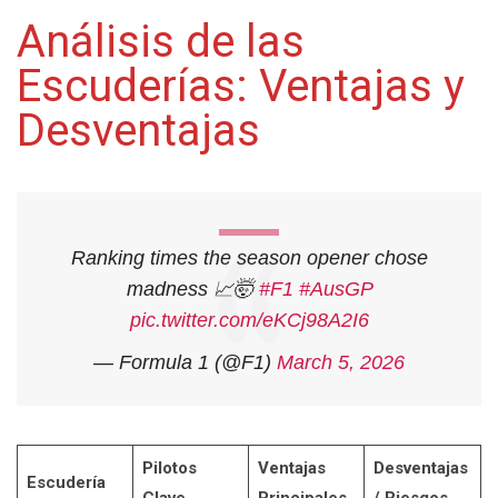
Análisis de las
Escuderías: Ventajas y
Desventajas
Ranking times the season opener chose
madness 📈🤯
#F1
#AusGP
pic.twitter.com/eKCj98A2I6
— Formula 1 (@F1)
March 5, 2026
Pilotos
Ventajas
Desventajas
Escudería