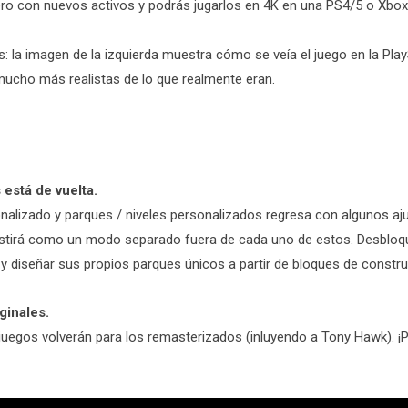
ro con nuevos activos y podrás jugarlos en 4K en una PS4/5 o Xbox
cos: la imagen de la izquierda muestra cómo se veía el juego en la P
mucho más realistas de lo que realmente eran.
está de vuelta.
onalizado y parques / niveles personalizados regresa con algunos a
xistirá como un modo separado fuera de cada uno de estos. Desbloq
y diseñar sus propios parques únicos a partir de bloques de const
ginales.
egos volverán para los remasterizados (inluyendo a Tony Hawk). ¡Pre