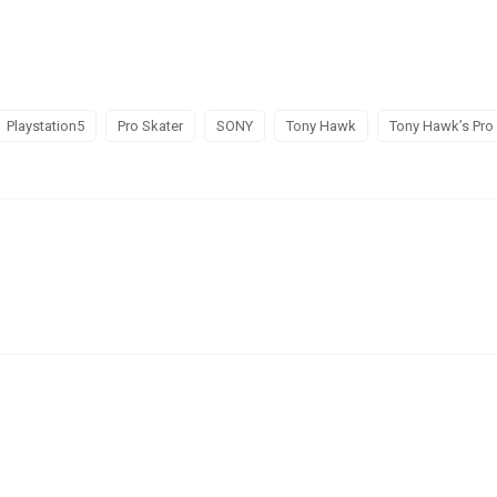
Playstation5
Pro Skater
SONY
Tony Hawk
Tony Hawk’s Pro