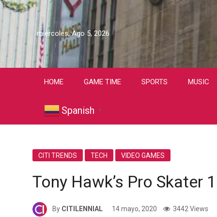
miércoles, Ago 5, 2026
HOME
GAME TIME
SPORTS
MUSIC
Spanish
▼
CITI TRENDS
TECH
VIDEO GAMES
Tony Hawk’s Pro Skater 1 
By
CITILENNIAL
14 mayo, 2020
3442 Views