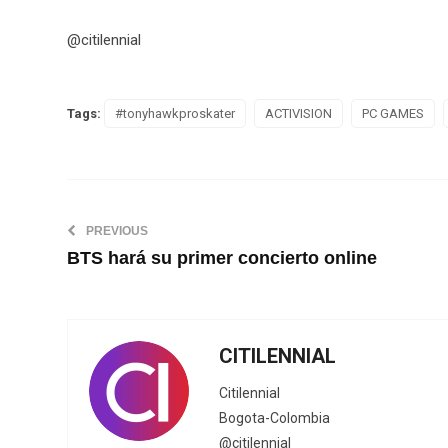
@citilennial
Tags:
#tonyhawkproskater
ACTIVISION
PC GAMES
PREVIOUS
BTS hará su primer concierto online
CITILENNIAL
Citilennial
Bogota-Colombia
@citilennial