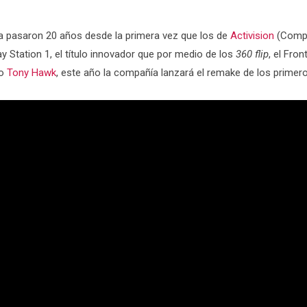
a pasaron 20 años desde la primera vez que los de
Activision
(Compa
 Station 1, el título innovador que por medio de los
360 flip
, el Fron
do
Tony Hawk
, este año la compañía lanzará el remake de los primero