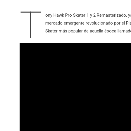
T
ony Hawk Pro Skater 1 y 2 Remasterizado, y
mercado emergente revolucionado por el Play
Skater más popular de aquella época llama