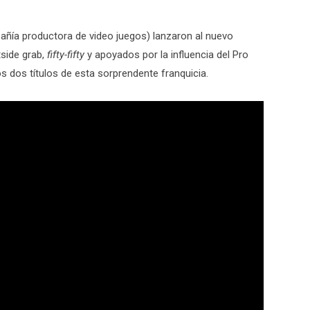
ñía productora de video juegos) lanzaron al nuevo
tside grab,
fifty-fifty
y apoyados por la influencia del Pro
s dos títulos de esta sorprendente franquicia.