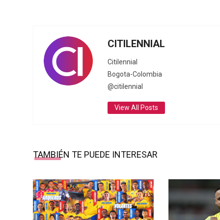
CITILENNIAL
Citilennial
Bogota-Colombia
@citilennial
View All Posts
TAMBIÉN TE PUEDE INTERESAR