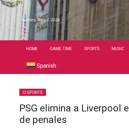
viernes, Ago 7, 2026
HOME
GAME TIME
SPORTS
MUSIC
Spanish
▼
CI SPORTS
PSG elimina a Liverpool
de penales