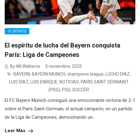
CI SPORTS
El espíritu de lucha del Bayern conquista
París: Liga de Campeones
By Wil Walteros
5 noviembre, 2025
BAYERN
,
BAYERN MUNICH
,
champions league
,
LUCHO DIAZ
,
LUIS DIAZ
,
LUIS ENRIQUE
,
NOTICIAS
,
PARIS SAINT GERMAINT
(PSG)
,
PSG
,
SOCCER
El FC Bayern Múnich consiguió una emocionante victoria de 2-1
sobre el Paris Saint-Germain, el actual campeón, en un partido
de la Liga de Campeones, demostrando un...
Leer Más