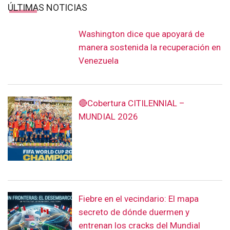
ÚLTIMAS NOTICIAS
Washington dice que apoyará de
manera sostenida la recuperación en
Venezuela
🔴Cobertura CITILENNIAL –
MUNDIAL 2026
Fiebre en el vecindario: El mapa
secreto de dónde duermen y
entrenan los cracks del Mundial