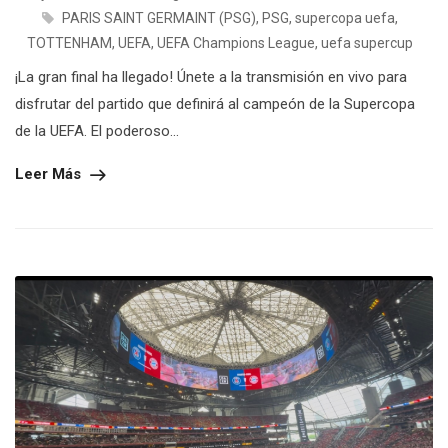
PARIS SAINT GERMAINT (PSG)
,
PSG
,
supercopa uefa
,
TOTTENHAM
,
UEFA
,
UEFA Champions League
,
uefa supercup
¡La gran final ha llegado! Únete a la transmisión en vivo para
disfrutar del partido que definirá al campeón de la Supercopa
de la UEFA. El poderoso...
Leer Más