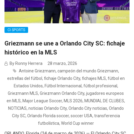
CI SPORTS
Griezmann se une a Orlando City SC: fichaje
histórico en la MLS
By Ronny Herrera
28 marzo, 2026
Antoine Griezmann
,
campeón del mundo Griezmann
,
estrellas del fútbol
,
fichaje Orlando City
,
fichajes MLS
,
fútbol en
Estados Unidos
,
Fútbol Internacional
,
fútbol profesional
,
Griezmann MLS
,
Griezmann Orlando City
,
jugadores europeos
en MLS
,
Major League Soccer
,
MLS 2026
,
MUNDIAL DE CLUBES
,
NOTICIAS
,
noticias Orlando City
,
Orlando City noticias
,
Orlando
City SC
,
Orlando Florida soccer
,
soccer USA
,
transferencia
futbolística
,
World Cup winner
ORLANDO, Florida (24 de marzo de 2026) — El Orlando City SC