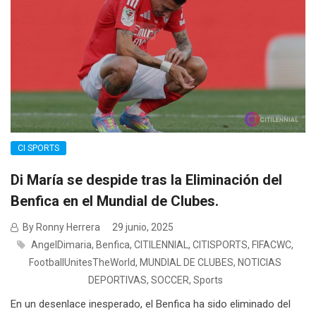
CI SPORTS
Di María se despide tras la Eliminación del
Benfica en el Mundial de Clubes.
By Ronny Herrera
29 junio, 2025
AngelDimaria
,
Benfica
,
CITILENNIAL
,
CITISPORTS
,
FIFACWC
,
FootballUnitesTheWorld
,
MUNDIAL DE CLUBES
,
NOTICIAS
DEPORTIVAS
,
SOCCER
,
Sports
En un desenlace inesperado, el Benfica ha sido eliminado del