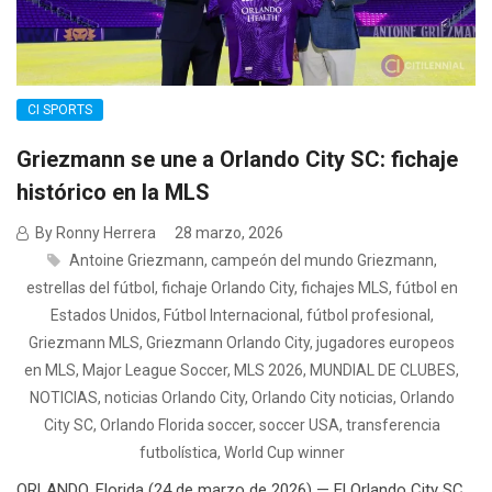
CI SPORTS
Griezmann se une a Orlando City SC: fichaje
histórico en la MLS
By Ronny Herrera
28 marzo, 2026
Antoine Griezmann
,
campeón del mundo Griezmann
,
estrellas del fútbol
,
fichaje Orlando City
,
fichajes MLS
,
fútbol en
Estados Unidos
,
Fútbol Internacional
,
fútbol profesional
,
Griezmann MLS
,
Griezmann Orlando City
,
jugadores europeos
en MLS
,
Major League Soccer
,
MLS 2026
,
MUNDIAL DE CLUBES
,
NOTICIAS
,
noticias Orlando City
,
Orlando City noticias
,
Orlando
City SC
,
Orlando Florida soccer
,
soccer USA
,
transferencia
futbolística
,
World Cup winner
ORLANDO, Florida (24 de marzo de 2026) — El Orlando City SC