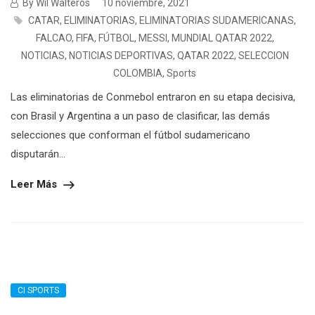
By Wil Walteros
10 noviembre, 2021
CATAR
,
ELIMINATORIAS
,
ELIMINATORIAS SUDAMERICANAS
,
FALCAO
,
FIFA
,
FÚTBOL
,
MESSI
,
MUNDIAL QATAR 2022
,
NOTICIAS
,
NOTICIAS DEPORTIVAS
,
QATAR 2022
,
SELECCION
COLOMBIA
,
Sports
Las eliminatorias de Conmebol entraron en su etapa decisiva,
con Brasil y Argentina a un paso de clasificar, las demás
selecciones que conforman el fútbol sudamericano
disputarán...
Leer Más
CI SPORTS