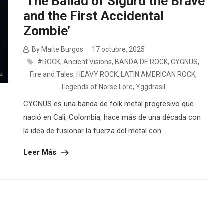
‘The Ballad of Sigurd the Brave
and the First Accidental
Zombie’
By Maite Burgos
17 octubre, 2025
#ROCK
,
Ancient Visions
,
BANDA DE ROCK
,
CYGNUS
,
Fire and Tales
,
HEAVY ROCK
,
LATIN AMERICAN ROCK
,
Legends of Norse Lore
,
Yggdrasil
CYGNUS es una banda de folk metal progresivo que
nació en Cali, Colombia, hace más de una década con
la idea de fusionar la fuerza del metal con...
Leer Más