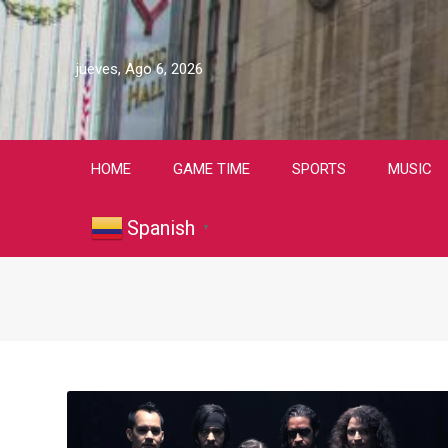
jueves, Ago 6, 2026
HOME
GAME TIME
SPORTS
MUSIC
Spanish
▼