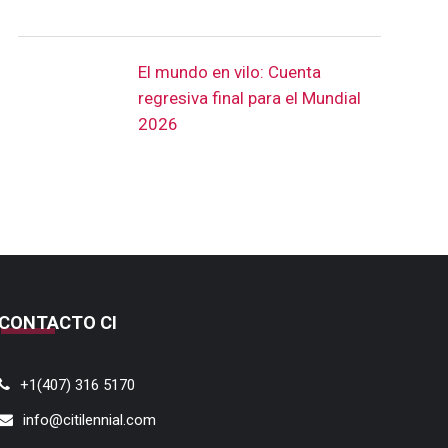
El mundo en vilo: Cuenta
regresiva final para el Mundial
2026
CONTACTO CI
+1(407) 316 5170
info@citilennial.com