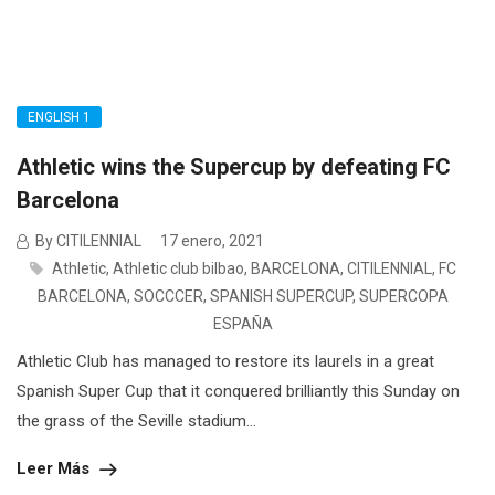
ENGLISH 1
Athletic wins the Supercup by defeating FC
Barcelona
By CITILENNIAL
17 enero, 2021
Athletic
,
Athletic club bilbao
,
BARCELONA
,
CITILENNIAL
,
FC
BARCELONA
,
SOCCCER
,
SPANISH SUPERCUP
,
SUPERCOPA
ESPAÑA
Athletic Club has managed to restore its laurels in a great
Spanish Super Cup that it conquered brilliantly this Sunday on
the grass of the Seville stadium...
Leer Más