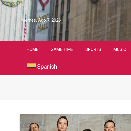
viernes, Ago 7, 2026
HOME
GAME TIME
SPORTS
MUSIC
Spanish
▼