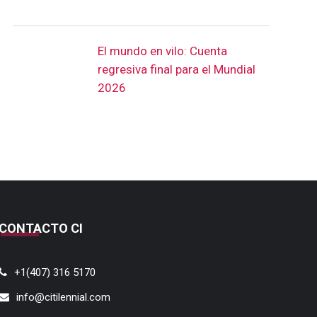
El mundo en vilo: Cuenta
regresiva final para el Mundial
2026
CONTACTO CI
+1(407) 316 5170
info@citilennial.com