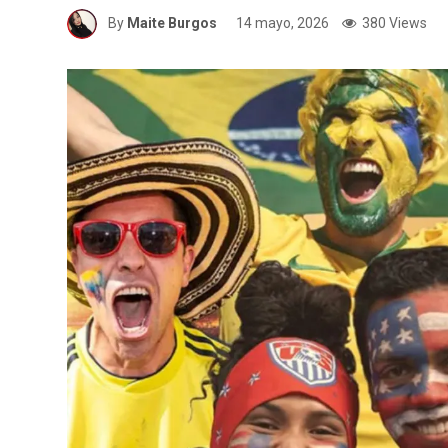
By
Maite Burgos
14 mayo, 2026
380 Views