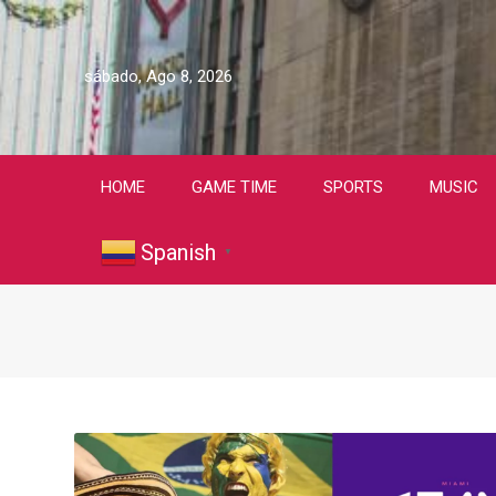
sábado, Ago 8, 2026
HOME
GAME TIME
SPORTS
MUSIC
Spanish
▼