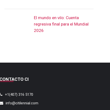
El mundo en vilo: Cuenta
regresiva final para el Mundial
2026
CONTACTO CI
+1(407) 316 5170
info@citilennial.com