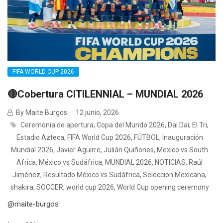
FIFA WORLD CUP 2026
🔴Cobertura CITILENNIAL – MUNDIAL 2026
By Maite Burgos
12 junio, 2026
Ceremonia de apertura
,
Copa del Mundo 2026
,
Dai Dai
,
El Tri
,
Estadio Azteca
,
FIFA World Cup 2026
,
FÚTBOL
,
Inauguración
Mundial 2026
,
Javier Aguirre
,
Julián Quiñones
,
Mexico vs South
Africa
,
México vs Sudáfrica
,
MUNDIAL 2026
,
NOTICIAS
,
Raúl
Jiménez
,
Resultado México vs Sudáfrica
,
Seleccion Mexicana
,
shakira
,
SOCCER
,
world cup 2026
,
World Cup opening ceremony
@maite-burgos