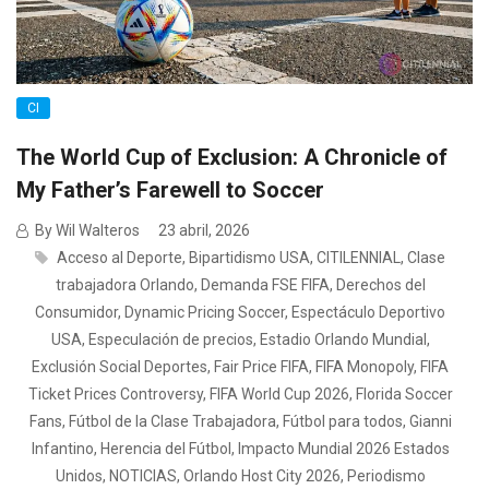
CI
The World Cup of Exclusion: A Chronicle of
My Father’s Farewell to Soccer
By Wil Walteros
23 abril, 2026
Acceso al Deporte
,
Bipartidismo USA
,
CITILENNIAL
,
Clase
trabajadora Orlando
,
Demanda FSE FIFA
,
Derechos del
Consumidor
,
Dynamic Pricing Soccer
,
Espectáculo Deportivo
USA
,
Especulación de precios
,
Estadio Orlando Mundial
,
Exclusión Social Deportes
,
Fair Price FIFA
,
FIFA Monopoly
,
FIFA
Ticket Prices Controversy
,
FIFA World Cup 2026
,
Florida Soccer
Fans
,
Fútbol de la Clase Trabajadora
,
Fútbol para todos
,
Gianni
Infantino
,
Herencia del Fútbol
,
Impacto Mundial 2026 Estados
Unidos
,
NOTICIAS
,
Orlando Host City 2026
,
Periodismo