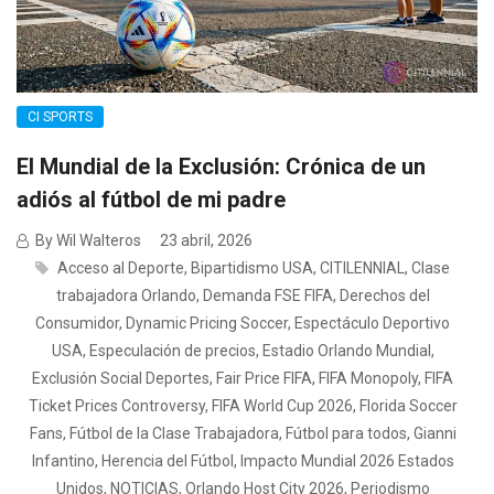
CI SPORTS
El Mundial de la Exclusión: Crónica de un
adiós al fútbol de mi padre
By Wil Walteros
23 abril, 2026
Acceso al Deporte
,
Bipartidismo USA
,
CITILENNIAL
,
Clase
trabajadora Orlando
,
Demanda FSE FIFA
,
Derechos del
Consumidor
,
Dynamic Pricing Soccer
,
Espectáculo Deportivo
USA
,
Especulación de precios
,
Estadio Orlando Mundial
,
Exclusión Social Deportes
,
Fair Price FIFA
,
FIFA Monopoly
,
FIFA
Ticket Prices Controversy
,
FIFA World Cup 2026
,
Florida Soccer
Fans
,
Fútbol de la Clase Trabajadora
,
Fútbol para todos
,
Gianni
Infantino
,
Herencia del Fútbol
,
Impacto Mundial 2026 Estados
Unidos
,
NOTICIAS
,
Orlando Host City 2026
,
Periodismo