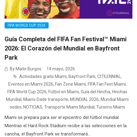
FIFA WORLD CUP 2026
Guía Completa del FIFA Fan Festival™ Miami
2026: El Corazón del Mundial en Bayfront
Park
By Maite Burgos
14 mayo, 2026
Actividades gratis Miami
,
Bayfront Park
,
CITILENNIAL
,
Eventos en Miami 2026
,
Fan Zone Miami
,
FIFA Fan Fest Miami
,
FIFA World Cup 2026
,
Fútbol en Miami
,
Guía del Hincha
,
Hinchas
Mundial
,
Miami-Dade transporte
,
MUNDIAL 2026
,
Mundial Miami
sedes
,
NOTICIAS
,
Transporte Miami Mundial
,
Turismo Miami
Miami se prepara para ser el epicentro del fútbol mundial.
Mientras el Hard Rock Stadium recibe a las selecciones en la
cancha, el Bayfront Park se transformará...