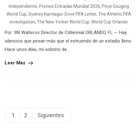
Independiente
,
Precios Entradas Mundial 2026
,
Price Gouging
World Cup
,
Sydney Kamlager-Dove FIFA Letter
,
The Athletic FIFA
investigation
,
The New Yorker World Cup
,
World Cup Orlando
Por: Wil Walteros Director de Citilennial ORLANDO, FL — Hay
silencios que pesan más que el estruendo de un estadio lleno.
Hace unos días, mi sobrino de...
Leer Más
Paginación
1
2
Siguientes
de
entradas