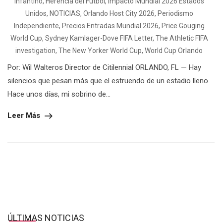
Infantino
,
Herencia del Fútbol
,
Impacto Mundial 2026 Estados
Unidos
,
NOTICIAS
,
Orlando Host City 2026
,
Periodismo
Independiente
,
Precios Entradas Mundial 2026
,
Price Gouging
World Cup
,
Sydney Kamlager-Dove FIFA Letter
,
The Athletic FIFA
investigation
,
The New Yorker World Cup
,
World Cup Orlando
Por: Wil Walteros Director de Citilennial ORLANDO, FL — Hay
silencios que pesan más que el estruendo de un estadio lleno.
Hace unos días, mi sobrino de...
Leer Más
ÚLTIMAS NOTICIAS