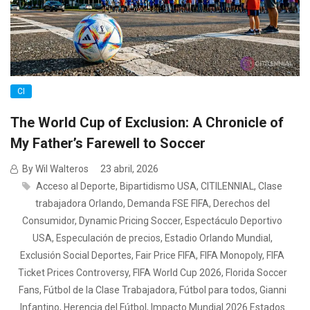
CI
The World Cup of Exclusion: A Chronicle of
My Father’s Farewell to Soccer
By Wil Walteros
23 abril, 2026
Acceso al Deporte
,
Bipartidismo USA
,
CITILENNIAL
,
Clase
trabajadora Orlando
,
Demanda FSE FIFA
,
Derechos del
Consumidor
,
Dynamic Pricing Soccer
,
Espectáculo Deportivo
USA
,
Especulación de precios
,
Estadio Orlando Mundial
,
Exclusión Social Deportes
,
Fair Price FIFA
,
FIFA Monopoly
,
FIFA
Ticket Prices Controversy
,
FIFA World Cup 2026
,
Florida Soccer
Fans
,
Fútbol de la Clase Trabajadora
,
Fútbol para todos
,
Gianni
Infantino
,
Herencia del Fútbol
,
Impacto Mundial 2026 Estados