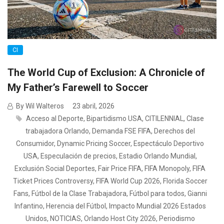
CI
The World Cup of Exclusion: A Chronicle of
My Father’s Farewell to Soccer
By Wil Walteros
23 abril, 2026
Acceso al Deporte
,
Bipartidismo USA
,
CITILENNIAL
,
Clase
trabajadora Orlando
,
Demanda FSE FIFA
,
Derechos del
Consumidor
,
Dynamic Pricing Soccer
,
Espectáculo Deportivo
USA
,
Especulación de precios
,
Estadio Orlando Mundial
,
Exclusión Social Deportes
,
Fair Price FIFA
,
FIFA Monopoly
,
FIFA
Ticket Prices Controversy
,
FIFA World Cup 2026
,
Florida Soccer
Fans
,
Fútbol de la Clase Trabajadora
,
Fútbol para todos
,
Gianni
Infantino
,
Herencia del Fútbol
,
Impacto Mundial 2026 Estados
Unidos
,
NOTICIAS
,
Orlando Host City 2026
,
Periodismo