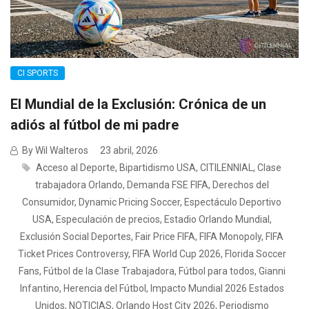
CI SPORTS
El Mundial de la Exclusión: Crónica de un
adiós al fútbol de mi padre
By Wil Walteros
23 abril, 2026
Acceso al Deporte
,
Bipartidismo USA
,
CITILENNIAL
,
Clase
trabajadora Orlando
,
Demanda FSE FIFA
,
Derechos del
Consumidor
,
Dynamic Pricing Soccer
,
Espectáculo Deportivo
USA
,
Especulación de precios
,
Estadio Orlando Mundial
,
Exclusión Social Deportes
,
Fair Price FIFA
,
FIFA Monopoly
,
FIFA
Ticket Prices Controversy
,
FIFA World Cup 2026
,
Florida Soccer
Fans
,
Fútbol de la Clase Trabajadora
,
Fútbol para todos
,
Gianni
Infantino
,
Herencia del Fútbol
,
Impacto Mundial 2026 Estados
Unidos
,
NOTICIAS
,
Orlando Host City 2026
,
Periodismo