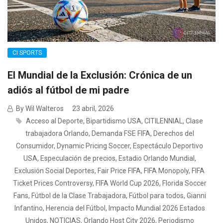
CI SPORTS
El Mundial de la Exclusión: Crónica de un
adiós al fútbol de mi padre
By Wil Walteros
23 abril, 2026
Acceso al Deporte
,
Bipartidismo USA
,
CITILENNIAL
,
Clase
trabajadora Orlando
,
Demanda FSE FIFA
,
Derechos del
Consumidor
,
Dynamic Pricing Soccer
,
Espectáculo Deportivo
USA
,
Especulación de precios
,
Estadio Orlando Mundial
,
Exclusión Social Deportes
,
Fair Price FIFA
,
FIFA Monopoly
,
FIFA
Ticket Prices Controversy
,
FIFA World Cup 2026
,
Florida Soccer
Fans
,
Fútbol de la Clase Trabajadora
,
Fútbol para todos
,
Gianni
Infantino
,
Herencia del Fútbol
,
Impacto Mundial 2026 Estados
Unidos
,
NOTICIAS
,
Orlando Host City 2026
,
Periodismo