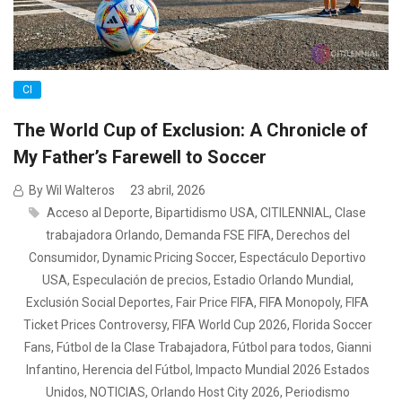
CI
The World Cup of Exclusion: A Chronicle of
My Father’s Farewell to Soccer
By Wil Walteros
23 abril, 2026
Acceso al Deporte
,
Bipartidismo USA
,
CITILENNIAL
,
Clase
trabajadora Orlando
,
Demanda FSE FIFA
,
Derechos del
Consumidor
,
Dynamic Pricing Soccer
,
Espectáculo Deportivo
USA
,
Especulación de precios
,
Estadio Orlando Mundial
,
Exclusión Social Deportes
,
Fair Price FIFA
,
FIFA Monopoly
,
FIFA
Ticket Prices Controversy
,
FIFA World Cup 2026
,
Florida Soccer
Fans
,
Fútbol de la Clase Trabajadora
,
Fútbol para todos
,
Gianni
Infantino
,
Herencia del Fútbol
,
Impacto Mundial 2026 Estados
Unidos
,
NOTICIAS
,
Orlando Host City 2026
,
Periodismo