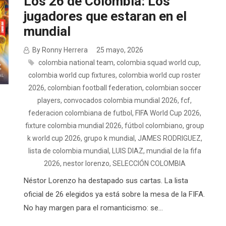
Los 26 de Colombia: Los
jugadores que estaran en el
mundial
By Ronny Herrera
25 mayo, 2026
colombia national team
,
colombia squad world cup
,
colombia world cup fixtures
,
colombia world cup roster
2026
,
colombian football federation
,
colombian soccer
players
,
convocados colombia mundial 2026
,
fcf
,
federacion colombiana de futbol
,
FIFA World Cup 2026
,
fixture colombia mundial 2026
,
fútbol colombiano
,
group
k world cup 2026
,
grupo k mundial
,
JAMES RODRIGUEZ
,
lista de colombia mundial
,
LUIS DIAZ
,
mundial de la fifa
2026
,
nestor lorenzo
,
SELECCIÓN COLOMBIA
Néstor Lorenzo ha destapado sus cartas. La lista
oficial de 26 elegidos ya está sobre la mesa de la FIFA.
No hay margen para el romanticismo: se...