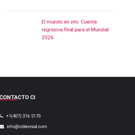
El mundo en vilo: Cuenta
regresiva final para el Mundial
2026
CONTACTO CI
+1(407) 316 5170
info@citilennial.com