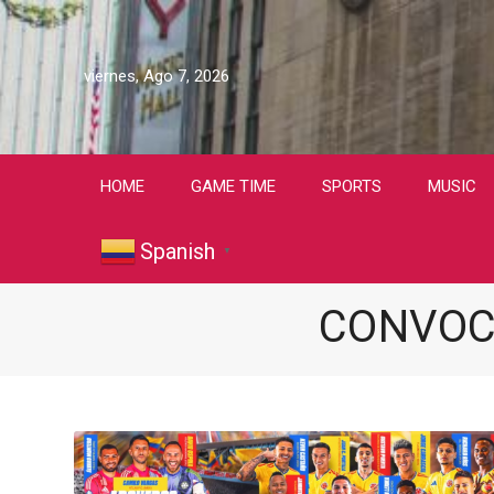
viernes, Ago 7, 2026
HOME
GAME TIME
SPORTS
MUSIC
Spanish
▼
CONVOC