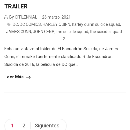
TRAILER
By CITILENNIAL
26 marzo, 2021
DC
,
DC COMICS
,
HARLEY QUINN
,
harley quinn suicide squad
,
JAMES GUNN
,
JOHN CENA
,
the suicide squad
,
the suicide squad
2
Echa un vistazo al tráiler de El Escuadrón Suicida, de James
Gunn, el remake fuertemente clasificado R de Escuadrón
Suicida de 2016, la película de DC que...
Leer Más
Paginación
1
2
Siguientes