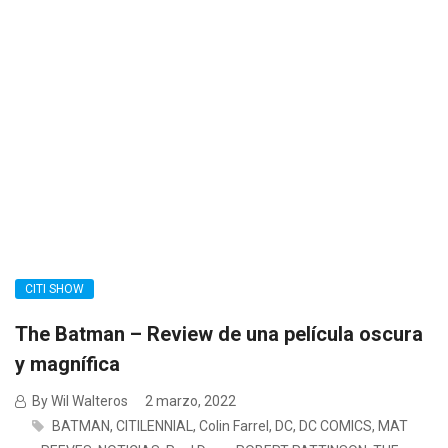
CITI SHOW
The Batman – Review de una película oscura
y magnífica
By Wil Walteros
2 marzo, 2022
BATMAN
,
CITILENNIAL
,
Colin Farrel
,
DC
,
DC COMICS
,
MAT