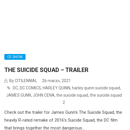
CE SHOW
THE SUICIDE SQUAD – TRAILER
By CITILENNIAL
26 marzo, 2021
DC
,
DC COMICS
,
HARLEY QUINN
,
harley quinn suicide squad
,
JAMES GUNN
,
JOHN CENA
,
the suicide squad
,
the suicide squad
2
Check out the trailer for James Gunn’s The Suicide Squad, the
heavily R-rated remake of 2016’s Suicide Squad, the DC film
that brings together the most dangerous...