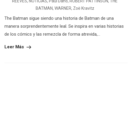
REEVES
,
NOTICIAS
,
Paul Dano
,
ROBERT PATTINSON
,
THE
BATMAN
,
WARNER
,
Zoë Kravitz
The Batman sigue siendo una historia de Batman de una
manera sorprendentemente leal. Se inspira en varias historias
de los cómics y las remezcla de forma atrevida,...
Leer Más