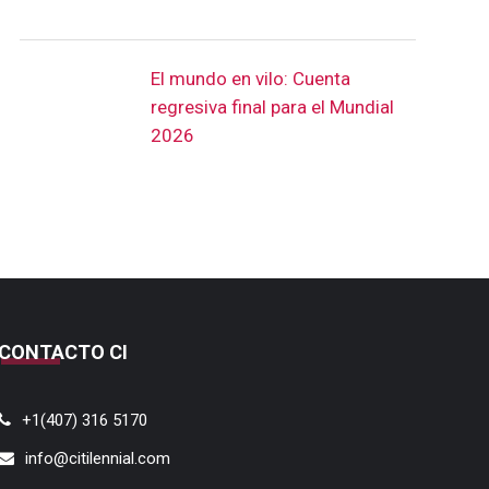
El mundo en vilo: Cuenta
regresiva final para el Mundial
2026
CONTACTO CI
+1(407) 316 5170
info@citilennial.com