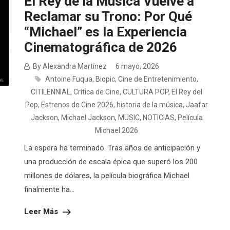
El Rey de la Música Vuelve a
Reclamar su Trono: Por Qué
“Michael” es la Experiencia
Cinematográfica de 2026
By Alexandra Martínez
6 mayo, 2026
Antoine Fuqua
,
Biopic
,
Cine de Entretenimiento
,
CITILENNIAL
,
Crítica de Cine
,
CULTURA POP
,
El Rey del
Pop
,
Estrenos de Cine 2026
,
historia de la música
,
Jaafar
Jackson
,
Michael Jackson
,
MUSIC
,
NOTICIAS
,
Película
Michael 2026
La espera ha terminado. Tras años de anticipación y
una producción de escala épica que superó los 200
millones de dólares, la película biográfica Michael
finalmente ha...
Leer Más