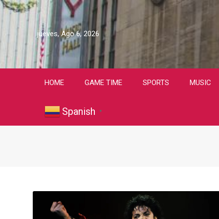
jueves, Ago 6, 2026
HOME
GAME TIME
SPORTS
MUSIC
Spanish
▼