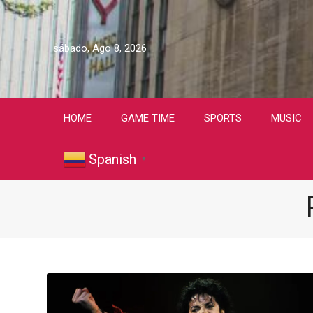
sábado, Ago 8, 2026
HOME
GAME TIME
SPORTS
MUSIC
Spanish
▼