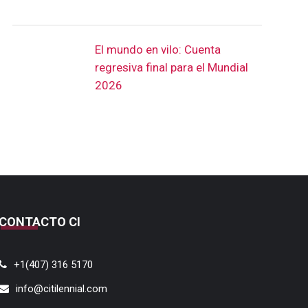
El mundo en vilo: Cuenta
regresiva final para el Mundial
2026
CONTACTO CI
+1(407) 316 5170
info@citilennial.com