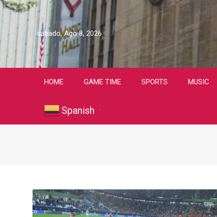
sábado, Ago 8, 2026
HOME
GAME TIME
SPORTS
MUSIC
Spanish
▼