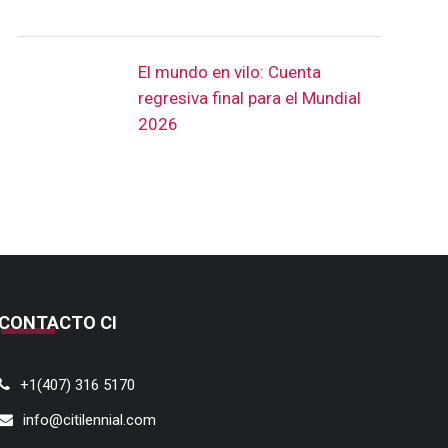
El mundo en vilo: Cuenta
regresiva final para el Mundial
2026
CONTACTO CI
+1(407) 316 5170
info@citilennial.com