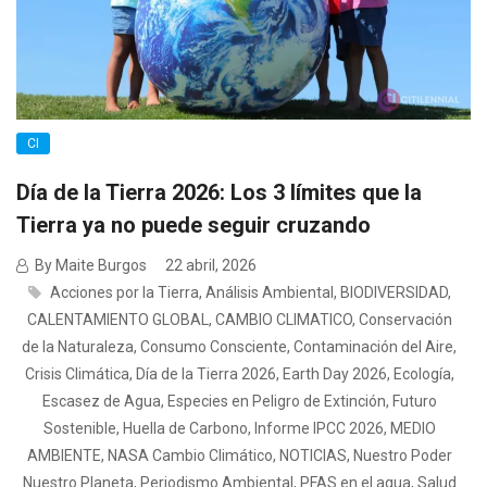
CI
Día de la Tierra 2026: Los 3 límites que la
Tierra ya no puede seguir cruzando
By Maite Burgos
22 abril, 2026
Acciones por la Tierra
,
Análisis Ambiental
,
BIODIVERSIDAD
,
CALENTAMIENTO GLOBAL
,
CAMBIO CLIMATICO
,
Conservación
de la Naturaleza
,
Consumo Consciente
,
Contaminación del Aire
,
Crisis Climática
,
Día de la Tierra 2026
,
Earth Day 2026
,
Ecología
,
Escasez de Agua
,
Especies en Peligro de Extinción
,
Futuro
Sostenible
,
Huella de Carbono
,
Informe IPCC 2026
,
MEDIO
AMBIENTE
,
NASA Cambio Climático
,
NOTICIAS
,
Nuestro Poder
Nuestro Planeta
,
Periodismo Ambiental
,
PFAS en el agua
,
Salud